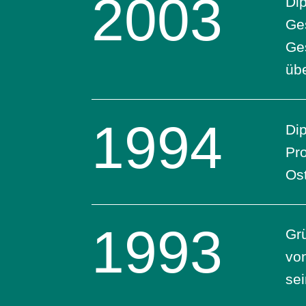
2003
Dip
Ges
Ge
übe
1994
Di
Pr
Os
1993
Gr
von
se