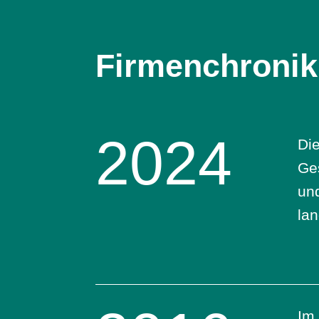
Firmenchronik
2024
Di
Ges
un
lan
Im