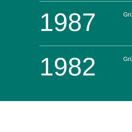
1987
Gr
1982
Grü