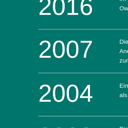
2016
Owi
2007
Die
An
zur
2004
Ein
als